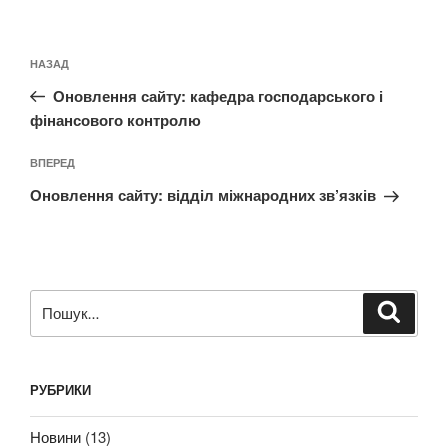
Навігація
Попередній
НАЗАД
записів
запис:
Оновлення сайту: кафедра господарського і
фінансового контролю
Наступний
ВПЕРЕД
запис
Оновлення сайту: відділ міжнародних зв’язків
Пошук
Шукат
за
запитом:
РУБРИКИ
Новини
(13)